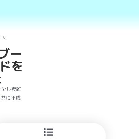
った
ブー
ドを
た
と少し複雑
」と共に平成