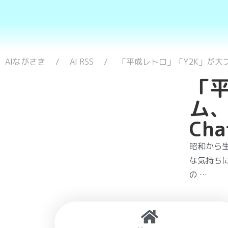
AIながさき
AI RSS
「平成レトロ」「Y2K」が大
「平
ム
Ch
昭和から
な気持ちに
の …