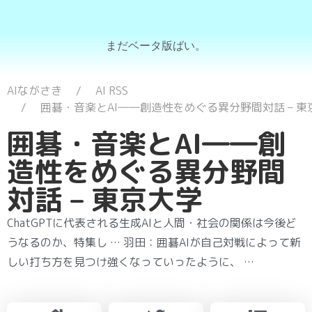
まだベータ版ばい。
AIながさき
AI RSS
囲碁・音楽とAI――創造性をめぐる異分野間対話 – 東
囲碁・音楽とAI――創
造性をめぐる異分野間
対話 – 東京大学
ChatGPTに代表される生成AIと人間・社会の関係は今後ど
うなるのか、特集し … 羽田：囲碁AIが自己対戦によって新
しい打ち方を見つけ強くなっていったように、 …