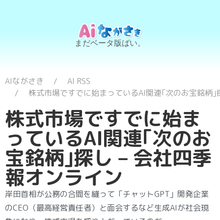
まだベータ版ばい。
AIながさき
AI RSS
株式市場ですでに始まっているAI関連｢次のお宝銘柄｣探
株式市場ですでに始ま
っているAI関連｢次のお
宝銘柄｣探し – 会社四季
報オンライン
岸田首相が公務の合間を縫って「チャットGPT」開発企業
のCEO（最高経営責任者）と面会するなど生成AIが社会現