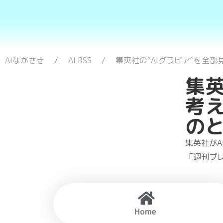
AIながさき
AI RSS
集英社の“AIグラビア”を全
集英
考え
の
集英社が
「週刊プレ
Home