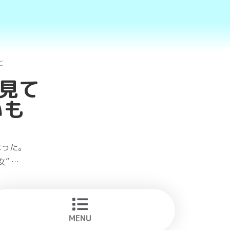
と
部見て
いも
なった。
” …
MENU