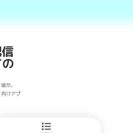
配信
すの
リ版が、
ト）向けアプ