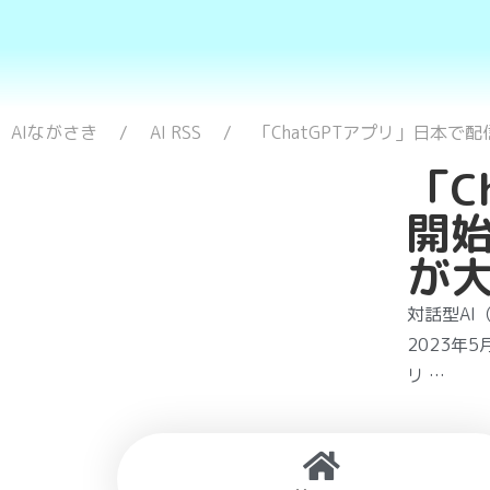
AIながさき
AI RSS
「ChatGPTアプリ」日本で
「C
開
が大
対話型AI
2023年
リ …