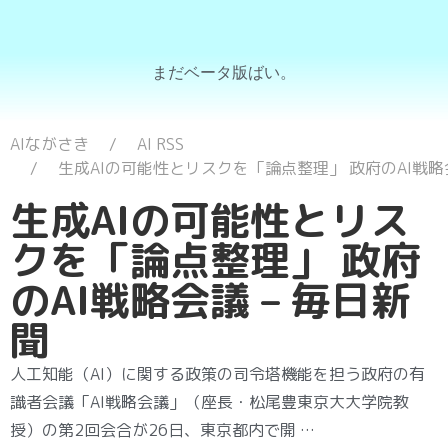
まだベータ版ばい。
AIながさき
AI RSS
生成AIの可能性とリスクを「論点整理」 政府のAI戦略会
生成AIの可能性とリス
クを「論点整理」 政府
のAI戦略会議 – 毎日新
聞
人工知能（AI）に関する政策の司令塔機能を担う政府の有
識者会議「AI戦略会議」（座長・松尾豊東京大大学院教
授）の第2回会合が26日、東京都内で開 …