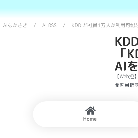
AIながさき
AI RSS
KDDIが社員1万人が利用可能な
KD
「K
AI
【Web担
開を目指す
Home