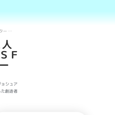
ター …
と人
ＳＦ
ー
ジョシュア
した創造者