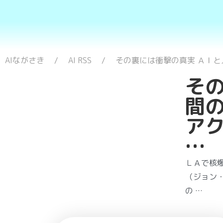
AIながさき
AI RSS
その裏には衝撃の真実 ＡＩ
そ
間
ア
…
ＬＡで核
（ジョン
の …